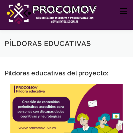
Saltar
al
Menú
contenido
INICIO
PROCOMOV
RECURSOS EDUCATIVOS
PÍLDORAS EDUCATIVAS
FORMACIÓN Y TALLERES
JORNADAS
Píldoras educativas del proyecto:
PROYECTOS
BLOG
CONTACTO