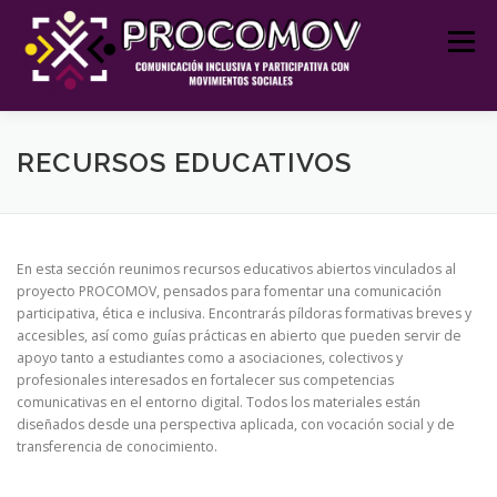
Saltar
al
Menú
contenido
INICIO
PROCOMOV
RECURSOS EDUCATIVOS
RECURSOS EDUCATIVOS
FORMACIÓN Y TALLERES
JORNADAS
En esta sección reunimos recursos educativos abiertos vinculados al
proyecto PROCOMOV, pensados para fomentar una comunicación
participativa, ética e inclusiva. Encontrarás píldoras formativas breves y
PROYECTOS
BLOG
CONTACTO
accesibles, así como guías prácticas en abierto que pueden servir de
apoyo tanto a estudiantes como a asociaciones, colectivos y
profesionales interesados en fortalecer sus competencias
comunicativas en el entorno digital. Todos los materiales están
diseñados desde una perspectiva aplicada, con vocación social y de
transferencia de conocimiento.