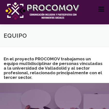
Saltar
al
Menú
contenido
INICIO
PROCOMOV
RECURSOS EDUCATIVOS
EQUIPO
FORMACIÓN Y TALLERES
JORNADAS
En el proyecto PROCOMOV trabajamos un
equipo multidisciplinar de personas vinculadas
a la universidad de Valladolid y al sector
PROYECTOS
BLOG
CONTACTO
profesional, relacionado principalmente con el
tercer sector.